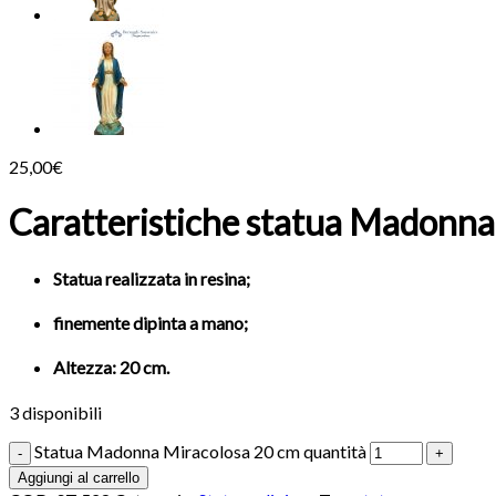
25,00
€
Caratteristiche statua Madonna
Statua realizzata in resina;
finemente dipinta a mano;
Altezza: 20 cm.
3 disponibili
Statua Madonna Miracolosa 20 cm quantità
Aggiungi al carrello