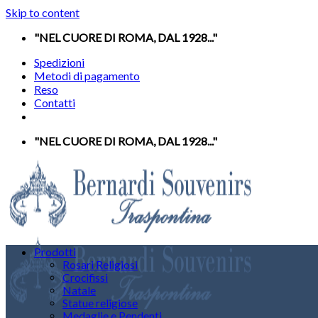
Skip to content
"NEL CUORE DI ROMA, DAL 1928..."
Spedizioni
Metodi di pagamento
Reso
Contatti
"NEL CUORE DI ROMA, DAL 1928..."
Prodotti
Rosari Religiosi
Crocifissi
Natale
Statue religiose
Medaglie e Pendenti