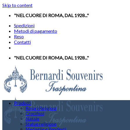
Skip to content
"NEL CUORE DI ROMA, DAL 1928..."
Spedizioni
Metodi di pagamento
Reso
Contatti
"NEL CUORE DI ROMA, DAL 1928..."
Prodotti
Rosari Religiosi
Crocifissi
Natale
Statue religiose
Medaglie e Pendenti