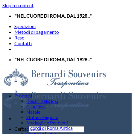
Skip to content
"NEL CUORE DI ROMA, DAL 1928..."
Spedizioni
Metodi di pagamento
Reso
Contatti
"NEL CUORE DI ROMA, DAL 1928..."
Prodotti
Rosari Religiosi
Crocifissi
Natale
Statue religiose
Medaglie e Pendenti
Ricordi di Roma Antica
Cerca:
Quadri e Icone