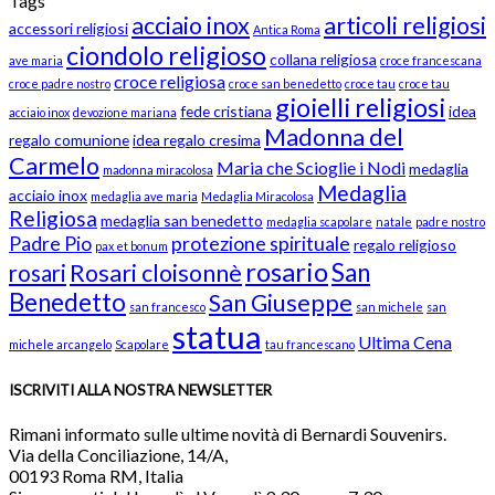
Tags
acciaio inox
articoli religiosi
accessori religiosi
Antica Roma
ciondolo religioso
collana religiosa
ave maria
croce francescana
croce religiosa
croce padre nostro
croce san benedetto
croce tau
croce tau
gioielli religiosi
fede cristiana
idea
acciaio inox
devozione mariana
Madonna del
regalo comunione
idea regalo cresima
Carmelo
Maria che Scioglie i Nodi
medaglia
madonna miracolosa
Medaglia
acciaio inox
medaglia ave maria
Medaglia Miracolosa
Religiosa
medaglia san benedetto
medaglia scapolare
natale
padre nostro
Padre Pio
protezione spirituale
regalo religioso
pax et bonum
rosario
San
Rosari cloisonnè
rosari
Benedetto
San Giuseppe
san francesco
san michele
san
statua
Ultima Cena
michele arcangelo
Scapolare
tau francescano
ISCRIVITI ALLA NOSTRA NEWSLETTER
Rimani informato sulle ultime novità di Bernardi Souvenirs.
Via della Conciliazione, 14/A,
00193 Roma RM, Italia