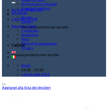
Articoli per la Liturgia
Scapolari religiosi
Accedi / Registrati
L’Azienda
Storia
Carrello /
0,00
€
Gallery
Servizio Clienti
Nessun prodotto nel carrello.
Contattaci
Spedizioni
Reso
Metodi di pagamento
Carrello
Privacy
Nessun prodotto nel carrello.
Email
09:30 - 19:30
+39 06 686 5312
Aggiungi alla lista dei desideri