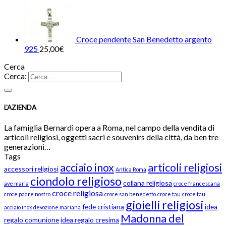
Croce pendente San Benedetto argento
925
25,00
€
Cerca
Cerca:
L'AZIENDA
La famiglia Bernardi opera a Roma, nel campo della vendita di
articoli religiosi, oggetti sacri e souvenirs della città, da ben tre
generazioni…
Tags
acciaio inox
articoli religiosi
accessori religiosi
Antica Roma
ciondolo religioso
collana religiosa
ave maria
croce francescana
croce religiosa
croce padre nostro
croce san benedetto
croce tau
croce tau
gioielli religiosi
fede cristiana
idea
acciaio inox
devozione mariana
Madonna del
regalo comunione
idea regalo cresima