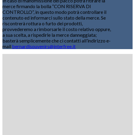
In caso di manomissione del pacco potrà ritirare la
merce firmando la bolla “CON RISERVA DI
CONTROLLO”, in questo modo potrà controllare il
contenuto ed informarci sullo stato della merce. Se
riscontrerà rottura o furto dei prodotti,
provvederemo a rimborsarle il costo relativo oppure,
a sua scelta, a rispedirle la merce danneggiata;
basterà semplicemente che ci contatti all’indirizzo e-
mail
bernardisouvenirs@interfree.it