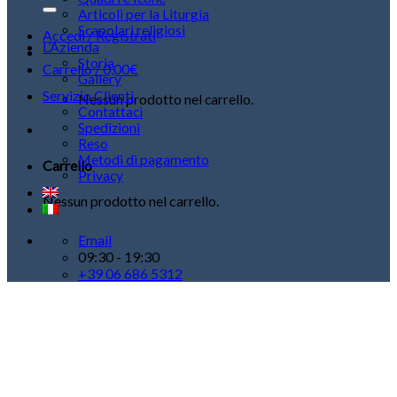
Articoli per la Liturgia
Scapolari religiosi
Accedi / Registrati
L’Azienda
Storia
Carrello /
0,00
€
Gallery
Servizio Clienti
Nessun prodotto nel carrello.
Contattaci
Spedizioni
Reso
Metodi di pagamento
Carrello
Privacy
Nessun prodotto nel carrello.
Email
09:30 - 19:30
+39 06 686 5312