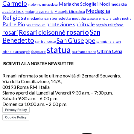
Carmelo
Maria che Scioglie i Nodi
medaglia
madonna miracolosa
Medaglia
acciaio inox
medaglia ave maria
Medaglia Miracolosa
Religiosa
medaglia san benedetto
medaglia scapolare
natale
padre nostro
Padre Pio
protezione spirituale
regalo religioso
pax et bonum
rosario
San
Rosari cloisonnè
rosari
Benedetto
San Giuseppe
san francesco
san michele
san
statua
Ultima Cena
michele arcangelo
Scapolare
tau francescano
ISCRIVITI ALLA NOSTRA NEWSLETTER
Rimani informato sulle ultime novità di Bernardi Souvenirs.
Via della Conciliazione, 14/A,
00193 Roma RM, Italia
Siamo aperti dal Lunedì al Venerdì 9:30 a.m. – 7:30 p.m.
Sabato 9:30 a.m. - 6:00 p.m.
Domenica 10:00 a.m. - 2:00 p.m.