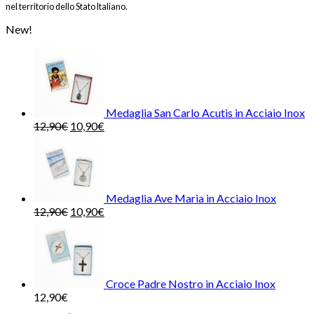
nel territorio dello Stato Italiano.
New!
Medaglia San Carlo Acutis in Acciaio Inox
12,90
€
10,90
€
Medaglia Ave Maria in Acciaio Inox
12,90
€
10,90
€
Croce Padre Nostro in Acciaio Inox
12,90
€