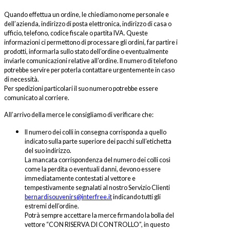
Quando effettua un ordine, le chiediamo nome personale e
dell’azienda, indirizzo di posta elettronica, indirizzo di casa o
ufficio, telefono, codice fiscale o partita IVA. Queste
informazioni ci permettono di processare gli ordini, far partire i
prodotti, informarla sullo stato dell’ordine o eventualmente
inviarle comunicazioni relative all’ordine. Il numero di telefono
potrebbe servire per poterla contattare urgentemente in caso
di necessità.
Per spedizioni particolari il suo numero potrebbe essere
comunicato al corriere.
All’arrivo della merce le consigliamo di verificare che:
Il numero dei colli in consegna corrisponda a quello
indicato sulla parte superiore dei pacchi sull’etichetta
del suo indirizzo.
La mancata corrispondenza del numero dei colli così
come la perdita o eventuali danni, devono essere
immediatamente contestati al vettore e
tempestivamente segnalati al nostro Servizio Clienti
bernardisouvenirs@interfree.it
indicando tutti gli
estremi dell’ordine.
Potrà sempre accettare la merce firmando la bolla del
vettore “CON RISERVA DI CONTROLLO”, in questo