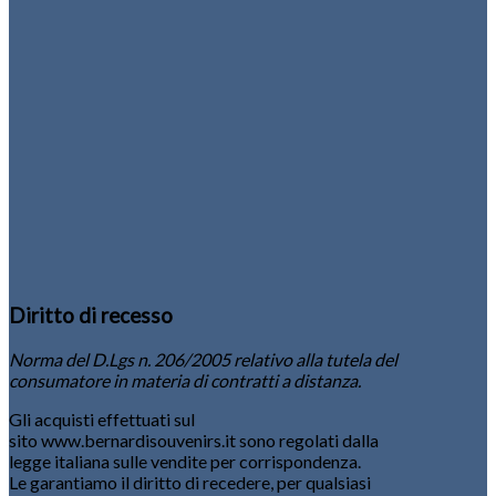
Diritto di recesso
Norma del D.Lgs n. 206/2005 relativo alla tutela del
consumatore in materia di contratti a distanza.
Gli acquisti effettuati sul
sito www.bernardisouvenirs.it sono regolati dalla
legge italiana sulle vendite per corrispondenza.
Le garantiamo il diritto di recedere, per qualsiasi