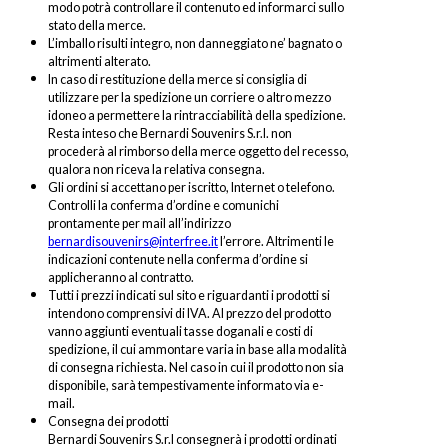
modo potrà controllare il contenuto ed informarci sullo
stato della merce.
L’imballo risulti integro, non danneggiato ne’ bagnato o
altrimenti alterato.
In caso di restituzione della merce si consiglia di
utilizzare per la spedizione un corriere o altro mezzo
idoneo a permettere la rintracciabilità della spedizione.
Resta inteso che Bernardi Souvenirs S.r.l. non
procederà al rimborso della merce oggetto del recesso,
qualora non riceva la relativa consegna.
Gli ordini si accettano per iscritto, Internet o telefono.
Controlli la conferma d’ordine e comunichi
prontamente per mail all’indirizzo
bernardisouvenirs@interfree.it
l’errore. Altrimenti le
indicazioni contenute nella conferma d’ordine si
applicheranno al contratto.
Tutti i prezzi indicati sul sito e riguardanti i prodotti si
intendono comprensivi di IVA. Al prezzo del prodotto
vanno aggiunti eventuali tasse doganali e costi di
spedizione, il cui ammontare varia in base alla modalità
di consegna richiesta. Nel caso in cui il prodotto non sia
disponibile, sarà tempestivamente informato via e-
mail.
Consegna dei prodotti
Bernardi Souvenirs S.r.l consegnerà i prodotti ordinati