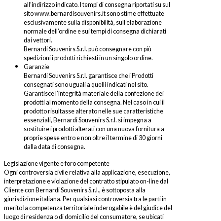
all’indirizzo indicato. I tempi di consegna riportati su sul
sito www.bernardisouvenirs.it sono stime effettuate
esclusivamente sulla disponibilità, sull’elaborazione
normale dell’ordine e sui tempi di consegna dichiarati
dai vettori.
Bernardi Souvenirs S.r.l. può consegnare con più
spedizioni i prodotti richiesti in un singolo ordine.
Garanzie
Bernardi Souvenirs S.r.l. garantisce che i Prodotti
consegnati sono uguali a quelli indicati nel sito.
Garantisce l’integrità materiale della confezione dei
prodotti al momento della consegna. Nel caso in cui il
prodotto risultasse alterato nelle sue caratteristiche
essenziali, Bernardi Souvenirs S.r.l. si impegna a
sostituire i prodotti alterati con una nuova fornitura a
proprie spese entro e non oltre il termine di 30 giorni
dalla data di consegna.
Legislazione vigente e foro competente
Ogni controversia civile relativa alla applicazione, esecuzione,
interpretazione e violazione del contratto stipulato on-line dal
Cliente con Bernardi Souvenirs S.r.l., è sottoposta alla
giurisdizione italiana. Per qualsiasi controversia tra le parti in
merito la competenza territoriale inderogabile è del giudice del
luogo di residenza o di domicilio del consumatore, se ubicati