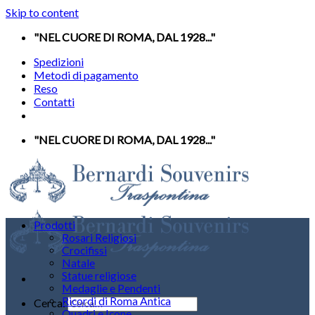
Skip to content
"NEL CUORE DI ROMA, DAL 1928..."
Spedizioni
Metodi di pagamento
Reso
Contatti
"NEL CUORE DI ROMA, DAL 1928..."
Prodotti
Rosari Religiosi
Crocifissi
Natale
Statue religiose
Medaglie e Pendenti
Ricordi di Roma Antica
Cerca:
Quadri e Icone