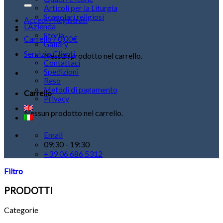
Articoli per la Liturgia
Scapolari religiosi
Accedi / Registrati
L’Azienda
Storia
Carrello /
0,00
€
Gallery
Servizio Clienti
Nessun prodotto nel carrello.
Contattaci
Spedizioni
Reso
Metodi di pagamento
Carrello
Privacy
Nessun prodotto nel carrello.
Email
09:30 - 19:30
+39 06 686 5312
Filtro
PRODOTTI
Categorie