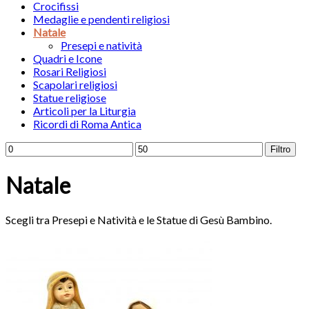
Crocifissi
Medaglie e pendenti religiosi
Natale
Presepi e natività
Quadri e Icone
Rosari Religiosi
Scapolari religiosi
Statue religiose
Articoli per la Liturgia
Ricordi di Roma Antica
Filtro
Natale
Scegli tra Presepi e Natività e le Statue di Gesù Bambino.