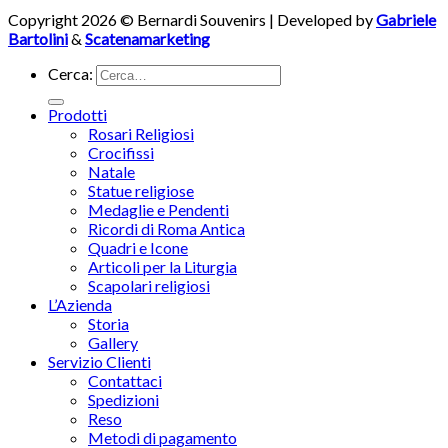
Copyright 2026 © Bernardi Souvenirs | Developed by
Gabriele
Bartolini
&
Scatenamarketing
Cerca:
Prodotti
Rosari Religiosi
Crocifissi
Natale
Statue religiose
Medaglie e Pendenti
Ricordi di Roma Antica
Quadri e Icone
Articoli per la Liturgia
Scapolari religiosi
L’Azienda
Storia
Gallery
Servizio Clienti
Contattaci
Spedizioni
Reso
Metodi di pagamento