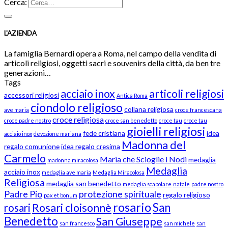
Cerca:
L'AZIENDA
La famiglia Bernardi opera a Roma, nel campo della vendita di
articoli religiosi, oggetti sacri e souvenirs della città, da ben tre
generazioni…
Tags
acciaio inox
articoli religiosi
accessori religiosi
Antica Roma
ciondolo religioso
collana religiosa
ave maria
croce francescana
croce religiosa
croce padre nostro
croce san benedetto
croce tau
croce tau
gioielli religiosi
fede cristiana
idea
acciaio inox
devozione mariana
Madonna del
regalo comunione
idea regalo cresima
Carmelo
Maria che Scioglie i Nodi
medaglia
madonna miracolosa
Medaglia
acciaio inox
medaglia ave maria
Medaglia Miracolosa
Religiosa
medaglia san benedetto
medaglia scapolare
natale
padre nostro
Padre Pio
protezione spirituale
regalo religioso
pax et bonum
rosario
San
Rosari cloisonnè
rosari
Benedetto
San Giuseppe
san francesco
san michele
san