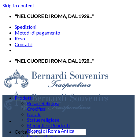
Skip to content
"NEL CUORE DI ROMA, DAL 1928..."
Spedizioni
Metodi di pagamento
Reso
Contatti
"NEL CUORE DI ROMA, DAL 1928..."
Prodotti
Rosari Religiosi
Crocifissi
Natale
Statue religiose
Medaglie e Pendenti
Ricordi di Roma Antica
Cerca:
Quadri e Icone