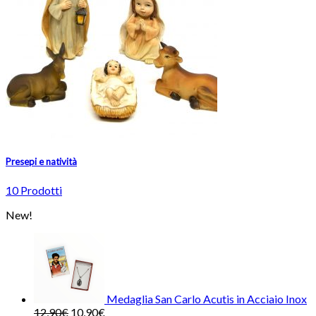
Presepi e natività
10 Prodotti
New!
Medaglia San Carlo Acutis in Acciaio Inox
12,90
€
10,90
€