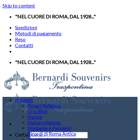
Skip to content
"NEL CUORE DI ROMA, DAL 1928..."
Spedizioni
Metodi di pagamento
Reso
Contatti
"NEL CUORE DI ROMA, DAL 1928..."
Prodotti
Rosari Religiosi
Crocifissi
Natale
Statue religiose
Medaglie e Pendenti
Ricordi di Roma Antica
Cerca:
Quadri e Icone