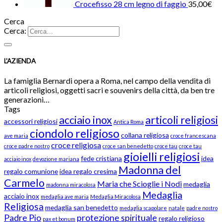
Crocefisso 28 cm legno di faggio
35,00
€
Cerca
Cerca:
L'AZIENDA
La famiglia Bernardi opera a Roma, nel campo della vendita di
articoli religiosi, oggetti sacri e souvenirs della città, da ben tre
generazioni…
Tags
acciaio inox
articoli religiosi
accessori religiosi
Antica Roma
ciondolo religioso
collana religiosa
ave maria
croce francescana
croce religiosa
croce padre nostro
croce san benedetto
croce tau
croce tau
gioielli religiosi
fede cristiana
idea
acciaio inox
devozione mariana
Madonna del
regalo comunione
idea regalo cresima
Carmelo
Maria che Scioglie i Nodi
medaglia
madonna miracolosa
Medaglia
acciaio inox
medaglia ave maria
Medaglia Miracolosa
Religiosa
medaglia san benedetto
medaglia scapolare
natale
padre nostro
Padre Pio
protezione spirituale
regalo religioso
pax et bonum