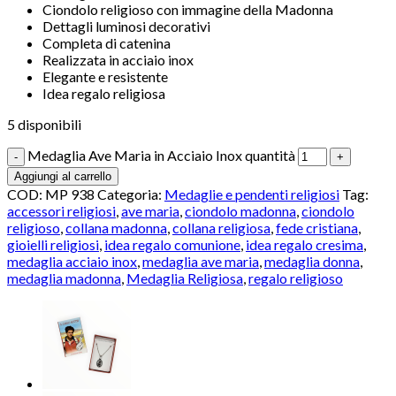
Ciondolo religioso con immagine della Madonna
Dettagli luminosi decorativi
Completa di catenina
Realizzata in acciaio inox
Elegante e resistente
Idea regalo religiosa
5 disponibili
Medaglia Ave Maria in Acciaio Inox quantità
Aggiungi al carrello
COD:
MP 938
Categoria:
Medaglie e pendenti religiosi
Tag:
accessori religiosi
,
ave maria
,
ciondolo madonna
,
ciondolo
religioso
,
collana madonna
,
collana religiosa
,
fede cristiana
,
gioielli religiosi
,
idea regalo comunione
,
idea regalo cresima
,
medaglia acciaio inox
,
medaglia ave maria
,
medaglia donna
,
medaglia madonna
,
Medaglia Religiosa
,
regalo religioso