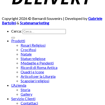
Copyright 2026 © Bernardi Souvenirs | Developed by
Gabriele
Bartolini
&
Scatenamarketing
Cerca:
Prodotti
Rosari Religiosi
Crocifissi
Natale
Statue religiose
Medaglie e Pendenti
Ricordi di Roma Antica
Quadri e Icone
Articoli per la Liturgia
Scapolari religiosi
L’Azienda
Storia
Gallery
Servizio Clienti
Contattaci