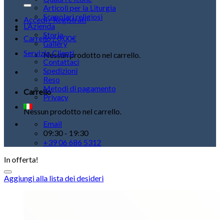
Articoli per la Liturgia
Scapolari religiosi
Accedi / Registrati
L’Azienda
Storia
Carrello /
0,00
€
Gallery
Servizio Clienti
Nessun prodotto nel carrello.
Contattaci
Spedizioni
Reso
Metodi di pagamento
Carrello
Privacy
Nessun prodotto nel carrello.
Email
09:30 - 19:30
+39 06 686 5312
In offerta!
Aggiungi alla lista dei desideri