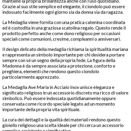
mantiene la propria brillantezza anche con l’uso quotidiano.
Grazie al suo stile semplice ed elegante, il ciondolo può essere
indossato facilmente ogni giorno sia da donna sia da ragazza.
La Medaglia viene fornita con una pratica catenina coordinata
ed è custodita in una graziosa scatolina regalo. Questo rende il
prodotto perfetto anche come dono religioso per occasioni
speciali come comunioni, cresime, compleanni o anniversari.
Il design delicato della medaglia richiama la spiritualità mariana
e rappresenta un simbolo importante per chi desidera portare
sempre con sé un segno della propria fede. La figura della
Madonna è da sempre associata a protezione, conforto e
preghiera, elementi che rendono questo ciondolo
particolarmente apprezzato.
La Medaglia Ave Maria in Acciaio Inox unisce eleganza e
significato religioso in un accessorio discreto ma ricco di valore
simbolico. Può essere indossata quotidianamente oppure
conservata come ricordo speciale legato ad un momento
importante della propria vita spirituale.
La cura dei dettagli e la qualità dei materiali rendono questo
gioiello religioso una scelta ideale per chi cerca un accessorio
semplice, resistente e significativo.