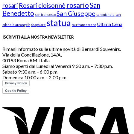
rosario
San
Rosari cloisonnè
rosari
Benedetto
San Giuseppe
san francesco
san michele
san
statua
Ultima Cena
michele arcangelo
Scapolare
tau francescano
ISCRIVITI ALLA NOSTRA NEWSLETTER
Rimani informato sulle ultime novità di Bernardi Souvenirs.
Via della Conciliazione, 14/A,
00193 Roma RM, Italia
Siamo aperti dal Lunedì al Venerdì 9:30 a.m. – 7:30 p.m.
Sabato 9:30 a.m. - 6:00 p.m.
Domenica 10:00 a.m. - 2:00 p.m.