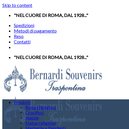
Skip to content
"NEL CUORE DI ROMA, DAL 1928..."
Spedizioni
Metodi di pagamento
Reso
Contatti
"NEL CUORE DI ROMA, DAL 1928..."
Prodotti
Rosari Religiosi
Crocifissi
Natale
Statue religiose
Medaglie e Pendenti