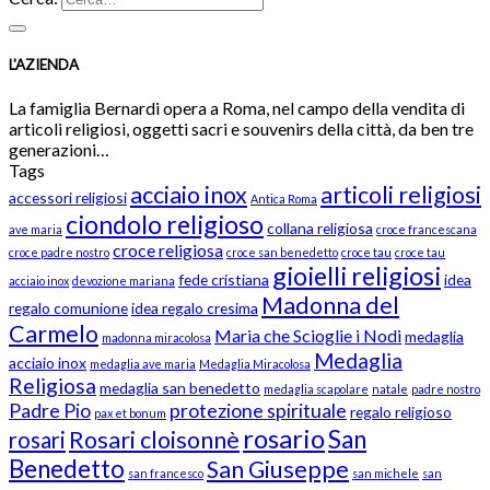
L'AZIENDA
La famiglia Bernardi opera a Roma, nel campo della vendita di
articoli religiosi, oggetti sacri e souvenirs della città, da ben tre
generazioni…
Tags
acciaio inox
articoli religiosi
accessori religiosi
Antica Roma
ciondolo religioso
collana religiosa
ave maria
croce francescana
croce religiosa
croce padre nostro
croce san benedetto
croce tau
croce tau
gioielli religiosi
fede cristiana
idea
acciaio inox
devozione mariana
Madonna del
regalo comunione
idea regalo cresima
Carmelo
Maria che Scioglie i Nodi
medaglia
madonna miracolosa
Medaglia
acciaio inox
medaglia ave maria
Medaglia Miracolosa
Religiosa
medaglia san benedetto
medaglia scapolare
natale
padre nostro
Padre Pio
protezione spirituale
regalo religioso
pax et bonum
rosario
San
Rosari cloisonnè
rosari
Benedetto
San Giuseppe
san francesco
san michele
san