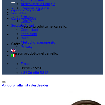
Articoli per la Liturgia
Scapolari religiosi
Accedi / Registrati
L’Azienda
Storia
Carrello /
0,00
€
Gallery
Servizio Clienti
Nessun prodotto nel carrello.
Contattaci
Spedizioni
Reso
Metodi di pagamento
Carrello
Privacy
Nessun prodotto nel carrello.
Email
09:30 - 19:30
+39 06 686 5312
Aggiungi alla lista dei desideri