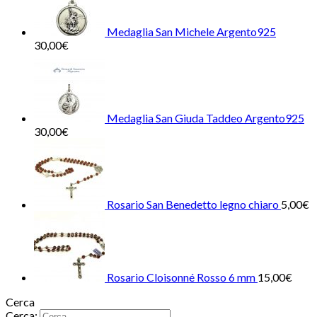
Medaglia San Michele Argento925
30,00
€
Medaglia San Giuda Taddeo Argento925
30,00
€
Rosario San Benedetto legno chiaro
5,00
€
Rosario Cloisonné Rosso 6 mm
15,00
€
Cerca
Cerca: