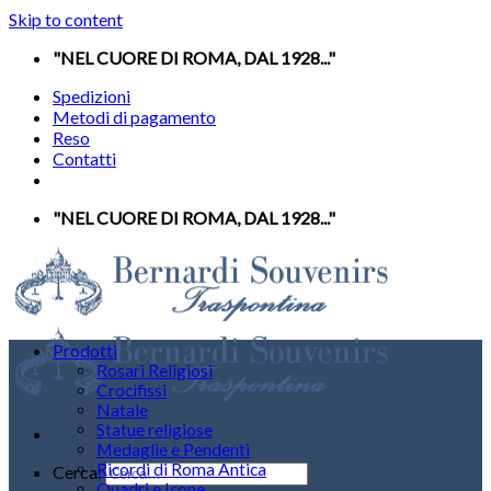
Skip to content
"NEL CUORE DI ROMA, DAL 1928..."
Spedizioni
Metodi di pagamento
Reso
Contatti
"NEL CUORE DI ROMA, DAL 1928..."
Prodotti
Rosari Religiosi
Crocifissi
Natale
Statue religiose
Medaglie e Pendenti
Ricordi di Roma Antica
Cerca:
Quadri e Icone