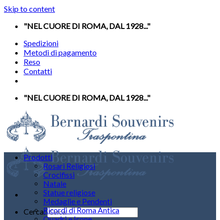
Skip to content
"NEL CUORE DI ROMA, DAL 1928..."
Spedizioni
Metodi di pagamento
Reso
Contatti
"NEL CUORE DI ROMA, DAL 1928..."
Prodotti
Rosari Religiosi
Crocifissi
Natale
Statue religiose
Medaglie e Pendenti
Ricordi di Roma Antica
Cerca:
Quadri e Icone