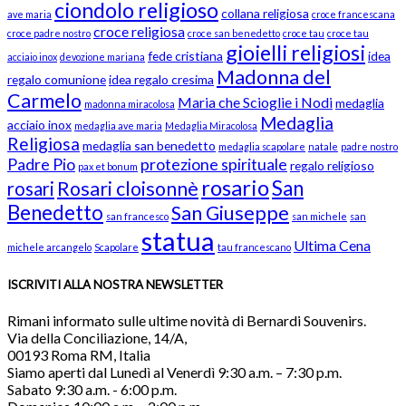
ciondolo religioso
collana religiosa
ave maria
croce francescana
croce religiosa
croce padre nostro
croce san benedetto
croce tau
croce tau
gioielli religiosi
fede cristiana
idea
acciaio inox
devozione mariana
Madonna del
regalo comunione
idea regalo cresima
Carmelo
Maria che Scioglie i Nodi
medaglia
madonna miracolosa
Medaglia
acciaio inox
medaglia ave maria
Medaglia Miracolosa
Religiosa
medaglia san benedetto
medaglia scapolare
natale
padre nostro
Padre Pio
protezione spirituale
regalo religioso
pax et bonum
rosario
San
Rosari cloisonnè
rosari
Benedetto
San Giuseppe
san francesco
san michele
san
statua
Ultima Cena
michele arcangelo
Scapolare
tau francescano
ISCRIVITI ALLA NOSTRA NEWSLETTER
Rimani informato sulle ultime novità di Bernardi Souvenirs.
Via della Conciliazione, 14/A,
00193 Roma RM, Italia
Siamo aperti dal Lunedì al Venerdì 9:30 a.m. – 7:30 p.m.
Sabato 9:30 a.m. - 6:00 p.m.