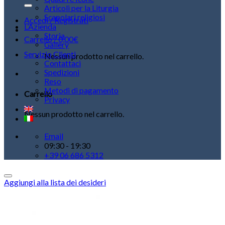
Articoli per la Liturgia
Scapolari religiosi
Accedi / Registrati
L’Azienda
Storia
Carrello /
0,00
€
Gallery
Servizio Clienti
Nessun prodotto nel carrello.
Contattaci
Spedizioni
Reso
Metodi di pagamento
Carrello
Privacy
Nessun prodotto nel carrello.
Email
09:30 - 19:30
+39 06 686 5312
Aggiungi alla lista dei desideri