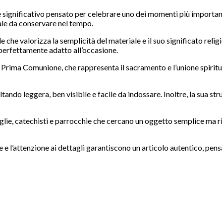
 significativo pensato per celebrare uno dei momenti più importa
ale da conservare nel tempo.
 che valorizza la semplicità del materiale e il suo significato religi
 perfettamente adatto all’occasione.
lla Prima Comunione, che rappresenta il sacramento e l’unione spiritu
ltando leggera, ben visibile e facile da indossare. Inoltre, la sua s
ie, catechisti e parrocchie che cercano un oggetto semplice ma ricco 
azione e l’attenzione ai dettagli garantiscono un articolo autentico