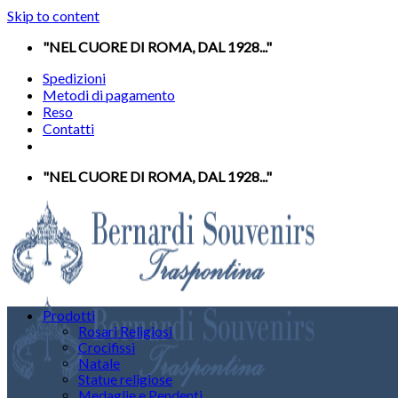
Skip to content
"NEL CUORE DI ROMA, DAL 1928..."
Spedizioni
Metodi di pagamento
Reso
Contatti
"NEL CUORE DI ROMA, DAL 1928..."
Prodotti
Rosari Religiosi
Crocifissi
Natale
Statue religiose
Medaglie e Pendenti