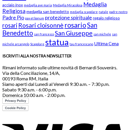
Medaglia
acciaio inox
medaglia ave maria
Medaglia Miracolosa
Religiosa
medaglia san benedetto
medaglia scapolare
natale
padre nostro
Padre Pio
protezione spirituale
regalo religioso
pax et bonum
rosario
San
Rosari cloisonnè
rosari
Benedetto
San Giuseppe
san francesco
san michele
san
statua
Ultima Cena
michele arcangelo
Scapolare
tau francescano
ISCRIVITI ALLA NOSTRA NEWSLETTER
Rimani informato sulle ultime novità di Bernardi Souvenirs.
Via della Conciliazione, 14/A,
00193 Roma RM, Italia
Siamo aperti dal Lunedì al Venerdì 9:30 a.m. – 7:30 p.m.
Sabato 9:30 a.m. - 6:00 p.m.
Domenica 10:00 a.m. - 2:00 p.m.