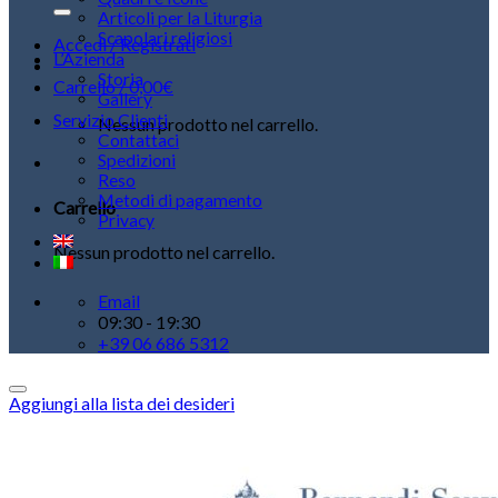
Articoli per la Liturgia
Scapolari religiosi
Accedi / Registrati
L’Azienda
Storia
Carrello /
0,00
€
Gallery
Servizio Clienti
Nessun prodotto nel carrello.
Contattaci
Spedizioni
Reso
Metodi di pagamento
Carrello
Privacy
Nessun prodotto nel carrello.
Email
09:30 - 19:30
+39 06 686 5312
Aggiungi alla lista dei desideri