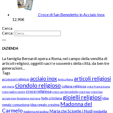
Croce di San Benedetto in Acciaio Inox
12,90
€
Cerca
Cerca:
L'AZIENDA
La famiglia Bernardi opera a Roma, nel campo della vendita di
articoli religiosi, oggetti sacri e souvenirs della città, da ben tre
generazioni…
Tags
acciaio inox
articoli religiosi
accessori religiosi
Antica Roma
ciondolo religioso
collana religiosa
ave maria
croce francescana
croce religiosa
croce padre nostro
croce san benedetto
croce tau
croce tau
gioielli religiosi
fede cristiana
idea
acciaio inox
devozione mariana
Madonna del
regalo comunione
idea regalo cresima
Carmelo
Maria che Scioglie i Nodi
medaglia
madonna miracolosa