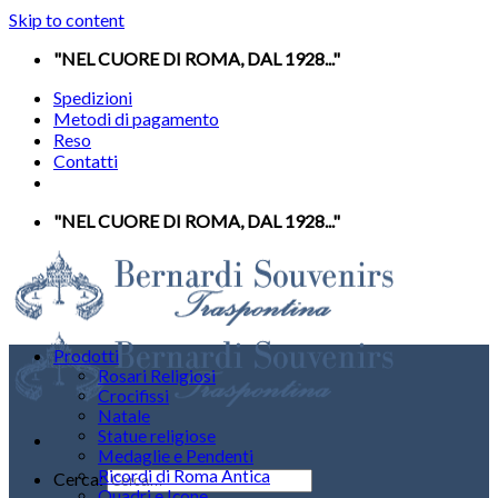
Skip to content
"NEL CUORE DI ROMA, DAL 1928..."
Spedizioni
Metodi di pagamento
Reso
Contatti
"NEL CUORE DI ROMA, DAL 1928..."
Prodotti
Rosari Religiosi
Crocifissi
Natale
Statue religiose
Medaglie e Pendenti
Ricordi di Roma Antica
Cerca:
Quadri e Icone