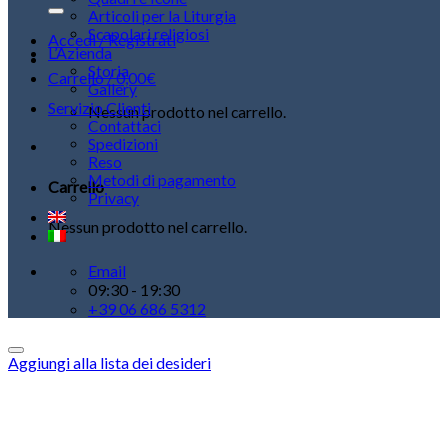
Articoli per la Liturgia
Scapolari religiosi
Accedi / Registrati
L’Azienda
Storia
Carrello /
0,00
€
Gallery
Servizio Clienti
Nessun prodotto nel carrello.
Contattaci
Spedizioni
Reso
Metodi di pagamento
Carrello
Privacy
Nessun prodotto nel carrello.
Email
09:30 - 19:30
+39 06 686 5312
Aggiungi alla lista dei desideri