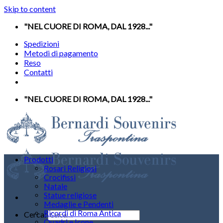
Skip to content
"NEL CUORE DI ROMA, DAL 1928..."
Spedizioni
Metodi di pagamento
Reso
Contatti
"NEL CUORE DI ROMA, DAL 1928..."
Prodotti
Rosari Religiosi
Crocifissi
Natale
Statue religiose
Medaglie e Pendenti
Ricordi di Roma Antica
Cerca:
Quadri e Icone