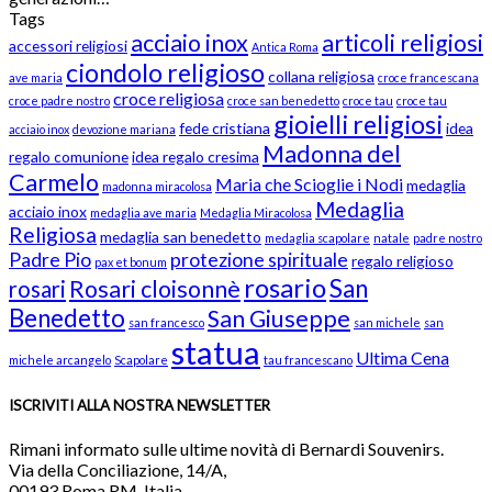
Tags
acciaio inox
articoli religiosi
accessori religiosi
Antica Roma
ciondolo religioso
collana religiosa
ave maria
croce francescana
croce religiosa
croce padre nostro
croce san benedetto
croce tau
croce tau
gioielli religiosi
fede cristiana
idea
acciaio inox
devozione mariana
Madonna del
regalo comunione
idea regalo cresima
Carmelo
Maria che Scioglie i Nodi
medaglia
madonna miracolosa
Medaglia
acciaio inox
medaglia ave maria
Medaglia Miracolosa
Religiosa
medaglia san benedetto
medaglia scapolare
natale
padre nostro
Padre Pio
protezione spirituale
regalo religioso
pax et bonum
rosario
San
Rosari cloisonnè
rosari
Benedetto
San Giuseppe
san francesco
san michele
san
statua
Ultima Cena
michele arcangelo
Scapolare
tau francescano
ISCRIVITI ALLA NOSTRA NEWSLETTER
Rimani informato sulle ultime novità di Bernardi Souvenirs.
Via della Conciliazione, 14/A,
00193 Roma RM, Italia