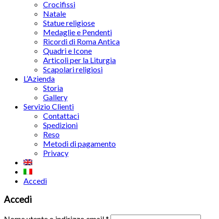
Crocifissi
Natale
Statue religiose
Medaglie e Pendenti
Ricordi di Roma Antica
Quadri e Icone
Articoli per la Liturgia
Scapolari religiosi
L’Azienda
Storia
Gallery
Servizio Clienti
Contattaci
Spedizioni
Reso
Metodi di pagamento
Privacy
Accedi
Accedi
Nome utente o indirizzo email
*