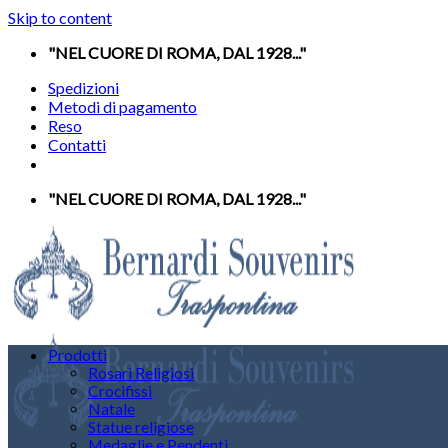
Skip to content
"NEL CUORE DI ROMA, DAL 1928..."
Spedizioni
Metodi di pagamento
Reso
Contatti
"NEL CUORE DI ROMA, DAL 1928..."
Prodotti
Rosari Religiosi
Crocifissi
Natale
Statue religiose
Medaglie e Pendenti