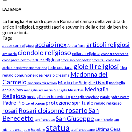
L'AZIENDA
La famiglia Bernardi opera a Roma, nel campo della vendita di
articoli religiosi, oggetti sacri e souvenirs della città, da ben tre
generazioni…
Tags
acciaio inox
articoli religiosi
accessori religiosi
Antica Roma
ciondolo religioso
collana religiosa
ave maria
croce francescana
croce religiosa
croce padre nostro
croce san benedetto
croce tau
croce tau
gioielli religiosi
fede cristiana
idea
acciaio inox
devozione mariana
Madonna del
regalo comunione
idea regalo cresima
Carmelo
Maria che Scioglie i Nodi
medaglia
madonna miracolosa
Medaglia
acciaio inox
medaglia ave maria
Medaglia Miracolosa
Religiosa
medaglia san benedetto
medaglia scapolare
natale
padre nostro
Padre Pio
protezione spirituale
regalo religioso
pax et bonum
rosario
San
Rosari cloisonnè
rosari
Benedetto
San Giuseppe
san francesco
san michele
san
statua
Ultima Cena
michele arcangelo
Scapolare
tau francescano