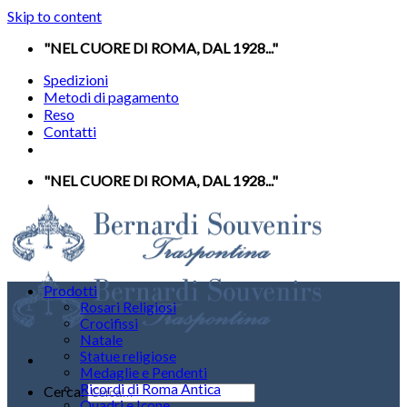
Skip to content
"NEL CUORE DI ROMA, DAL 1928..."
Spedizioni
Metodi di pagamento
Reso
Contatti
"NEL CUORE DI ROMA, DAL 1928..."
Prodotti
Rosari Religiosi
Crocifissi
Natale
Statue religiose
Medaglie e Pendenti
Ricordi di Roma Antica
Cerca:
Quadri e Icone