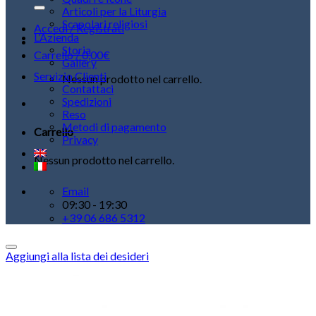
Articoli per la Liturgia
Scapolari religiosi
Accedi / Registrati
L’Azienda
Storia
Carrello /
0,00
€
Gallery
Servizio Clienti
Nessun prodotto nel carrello.
Contattaci
Spedizioni
Reso
Metodi di pagamento
Carrello
Privacy
Nessun prodotto nel carrello.
Email
09:30 - 19:30
+39 06 686 5312
Aggiungi alla lista dei desideri