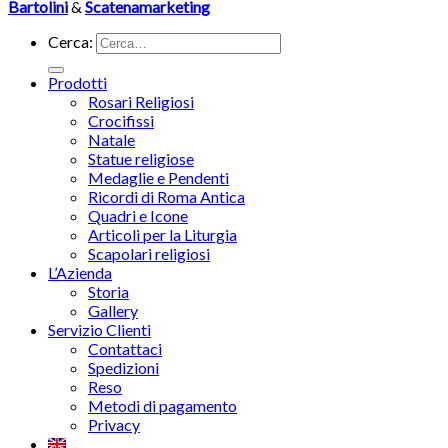
Bartolini
&
Scatenamarketing
Cerca:
Prodotti
Rosari Religiosi
Crocifissi
Natale
Statue religiose
Medaglie e Pendenti
Ricordi di Roma Antica
Quadri e Icone
Articoli per la Liturgia
Scapolari religiosi
L’Azienda
Storia
Gallery
Servizio Clienti
Contattaci
Spedizioni
Reso
Metodi di pagamento
Privacy