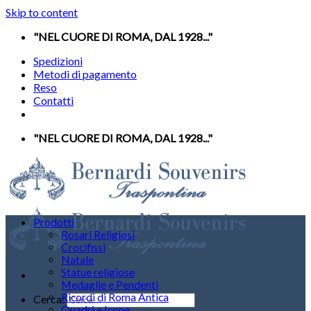
Skip to content
"NEL CUORE DI ROMA, DAL 1928..."
Spedizioni
Metodi di pagamento
Reso
Contatti
"NEL CUORE DI ROMA, DAL 1928..."
Prodotti
Rosari Religiosi
Crocifissi
Natale
Statue religiose
Medaglie e Pendenti
Ricordi di Roma Antica
Cerca:
Quadri e Icone