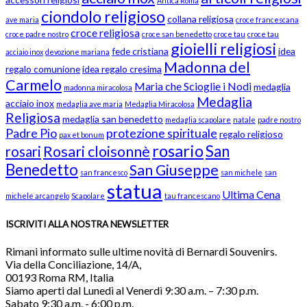
Antica Roma
ciondolo religioso
collana religiosa
ave maria
croce francescana
croce religiosa
croce padre nostro
croce san benedetto
croce tau
croce tau
gioielli religiosi
fede cristiana
idea
acciaio inox
devozione mariana
Madonna del
regalo comunione
idea regalo cresima
Carmelo
Maria che Scioglie i Nodi
medaglia
madonna miracolosa
Medaglia
acciaio inox
medaglia ave maria
Medaglia Miracolosa
Religiosa
medaglia san benedetto
medaglia scapolare
natale
padre nostro
Padre Pio
protezione spirituale
regalo religioso
pax et bonum
rosario
San
Rosari cloisonnè
rosari
Benedetto
San Giuseppe
san francesco
san michele
san
statua
Ultima Cena
michele arcangelo
Scapolare
tau francescano
ISCRIVITI ALLA NOSTRA NEWSLETTER
Rimani informato sulle ultime novità di Bernardi Souvenirs.
Via della Conciliazione, 14/A,
00193 Roma RM, Italia
Siamo aperti dal Lunedì al Venerdì 9:30 a.m. – 7:30 p.m.
Sabato 9:30 a.m. - 6:00 p.m.