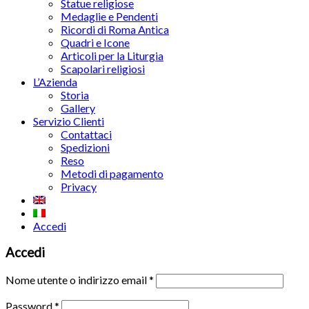
Statue religiose
Medaglie e Pendenti
Ricordi di Roma Antica
Quadri e Icone
Articoli per la Liturgia
Scapolari religiosi
L’Azienda
Storia
Gallery
Servizio Clienti
Contattaci
Spedizioni
Reso
Metodi di pagamento
Privacy
Accedi
Accedi
Nome utente o indirizzo email
*
Password
*