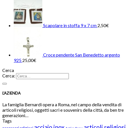
Scapolare in stoffa 9 x 7 cm
2,50
€
Croce pendente San Benedetto argento
925
25,00
€
Cerca
Cerca:
L'AZIENDA
La famiglia Bernardi opera a Roma, nel campo della vendita di
articoli religiosi, oggetti sacri e souvenirs della città, da ben tre
generazioni…
Tags
acciaio inox
articoli religiosi
accessori religiosi