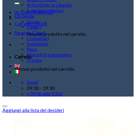
Articoli per la Liturgia
Scapolari religiosi
Accedi / Registrati
L’Azienda
Storia
Carrello /
0,00
€
Gallery
Servizio Clienti
Nessun prodotto nel carrello.
Contattaci
Spedizioni
Reso
Metodi di pagamento
Carrello
Privacy
Nessun prodotto nel carrello.
Email
09:30 - 19:30
+39 06 686 5312
Aggiungi alla lista dei desideri